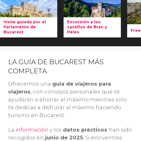
Visita guiada por el
Excursión a los
Parlamento de
castillos de Bran y
Free
Bucarest
Peles
En
En esta
visita
Acompañadnos
to
guiada por el
a recorrer los
Bu
Parlamento de
paisajes de
LA GUÍA DE BUCAREST MÁS
co
Bucarest
Transilvania y
la
COMPLETA
recorreremos
Valaquia
en
ca
las habitaciones
esta excursión
Ofrecemos una
guía de viajeros para
Ve
más
desde Bucarest
viajeros
, con consejos personales que te
co
importantes e
que os
ayudarán a ahorrar al máximo mientras solo
de
icónicas del
permitirá visitar
te dedicas a disfrutar al máximo haciendo
su
edificio
los famosos
turismo en Bucarest.
or
administrativo
castillos
más grande del
de
Bran
y
Peles
.
La
información
y los
datos prácticos
han sido
mundo
.
recogidos en
junio de 2025
. Si encuentras