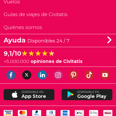
Vuelos
Guías de viajes de Civitatis
Quiénes somos
Ayuda
Disponibles 24 / 7
★★★★★
★★★★★
9,1/10
+
5.000.000
opiniones de Civitatis
DISPONIBLE EN
DISPONIBLE EN
App Store
Google Play