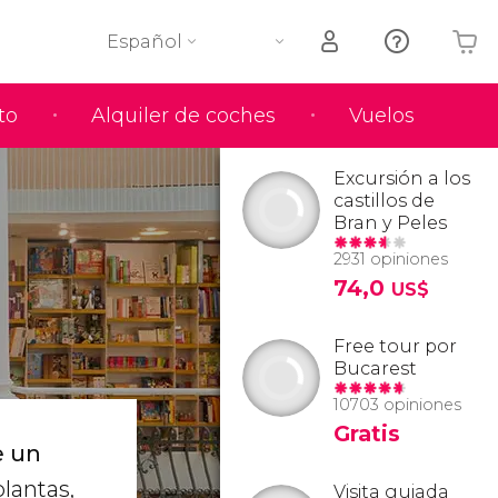
Español
to
Alquiler de coches
Vuelos
Tu carrito está vacío
Excursión a los
castillos de
Bran y Peles
2931 opiniones
74,0
US$
Free tour por
Bucarest
10703 opiniones
Gratis
e un
lantas,
Visita guiada