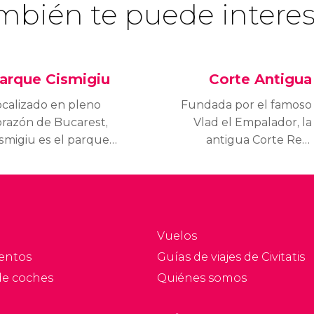
mbién te puede interes
arque Cismigiu
Corte Antigua
ocalizado en pleno
Fundada por el famoso
orazón de Bucarest,
Vlad el Empalador, la
ismigiu es el parque
antigua Corte Real
ás antiguo de la
(Curtea Veche) es el
iudad, un majestuoso
monumento medieval
ulmón verde con una
más antiguo que se
xtensión de 17
conserva en Bucarest,
ectáreas que también
una ventana con vistas
Vuelos
 convierten en el
que permite asomarse a
entos
Guías de viajes de Civitatis
arque más grande del
la antigua región de
de coches
Quiénes somos
ntro de la ciudad.
Valaquia.