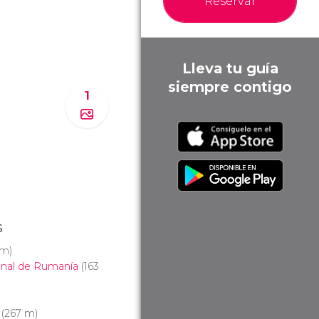
Reservar
Lleva tu guía
siempre contigo
1
s
 m)
onal de Rumanía
(163
(267 m)