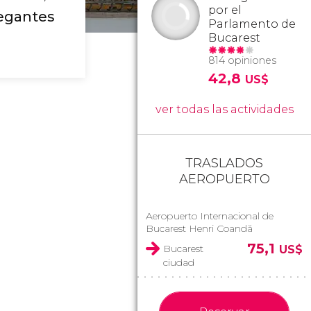
por el
legantes
Parlamento de
Bucarest
814 opiniones
42,8
US$
ver todas las actividades
TRASLADOS
AEROPUERTO
Aeropuerto Internacional de
Bucarest Henri Coandă
75,1
Bucarest
US$
ciudad