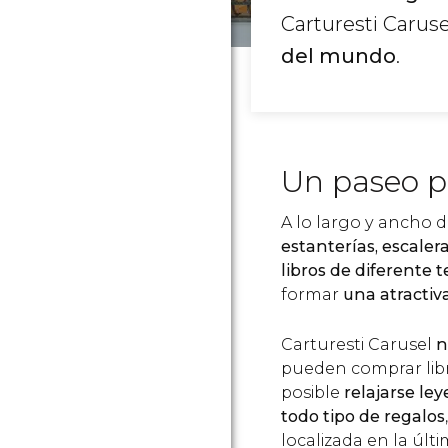
Carturesti Carus
del mundo
.
Un paseo po
A lo largo y ancho de
estanterías, escalera
libros de diferente 
formar
una atractiv
Carturesti Carusel
n
pueden comprar libr
posible
relajarse le
todo tipo de regalos
localizada en la últi