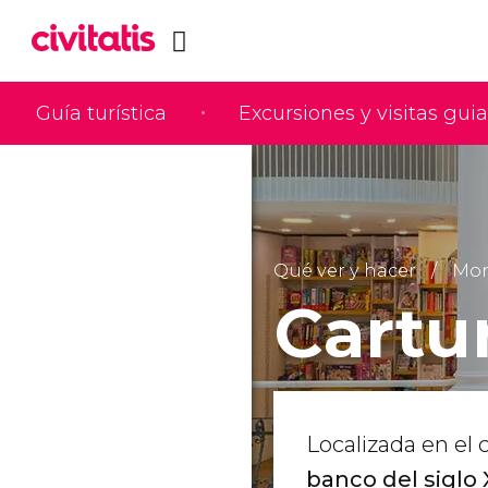
Guía turística
Excursiones y visitas gui
Qué ver y hacer
Mon
Cartu
Localizada en el
banco del siglo 