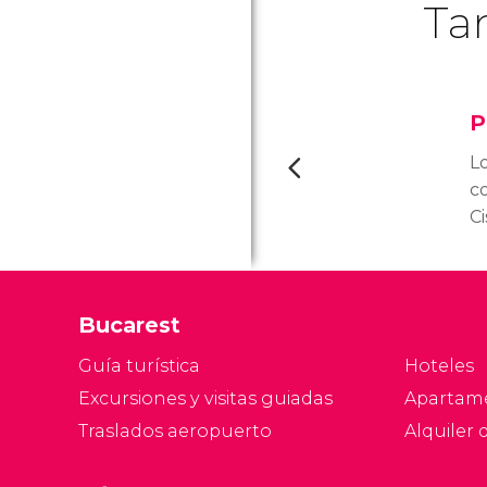
Ta
P
L
c
C
m
c
p
Bucarest
e
h
Guía turística
Hoteles
lo
Excursiones y visitas guiadas
Apartam
p
Traslados aeropuerto
Alquiler 
ce