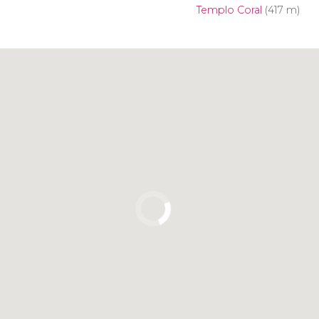
Templo Coral
(417 m)
Pulsa para usar el mapa