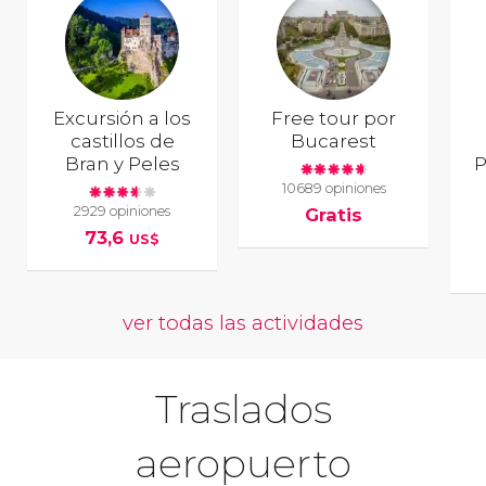
Excursión a los
Free tour por
castillos de
Bucarest
Bran y Peles
P
10689 opiniones
2929 opiniones
Gratis
73,6
US$
ver todas las actividades
Traslados
aeropuerto