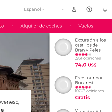
Español
to
Alquiler de coches
Vuelos
Tu carrito está vacío
Excursión a los
castillos de
Bran y Peles
2931 opiniones
74,0
US$
Free tour por
Bucarest
10703 opiniones
Gratis
ovenesc,
de
Visita guiada