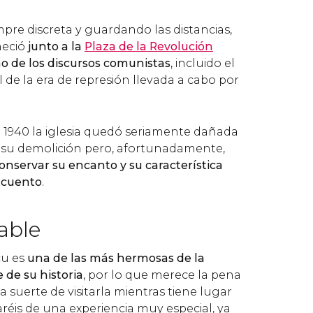
re discreta y guardando las distancias,
neció
junto a la
Plaza de la Revolución
 de los discursos comunistas
, incluido el
l de la era de represión llevada a cabo por
e 1940 la iglesia quedó seriamente dañada
e su demolición pero, afortunadamente,
nservar su encanto y su característica
 cuento
.
able
cu es
una de las más hermosas de la
 de su historia
, por lo que merece la pena
la suerte de visitarla mientras tiene lugar
réis de una experiencia muy especial, ya