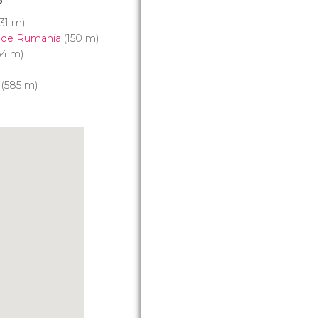
31 m)
 de Rumanía
(150 m)
4 m)
(585 m)