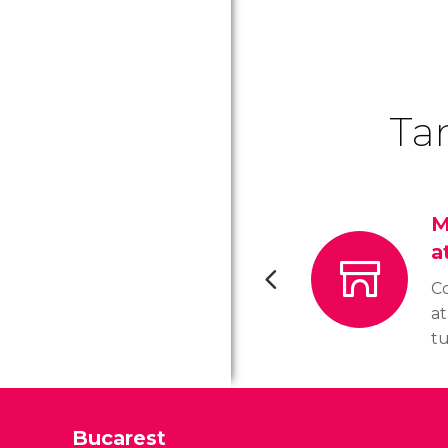
Ta
M
a
t
C
at
tu
cu
m
im
Bucarest
Bu