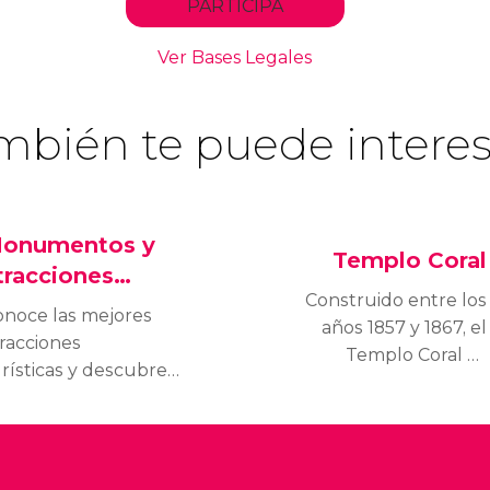
mbién te puede interes
onumentos y
Templo Coral
tracciones
Construido entre los
urísticas
onoce las mejores
años 1857 y 1867, el
racciones
Templo Coral es
rísticas y descubre
un superviviente, una
áles son los
de las pocas sinagogas
onumentos
de Bucarest que han
prescindibles de
logrado perdurar a
carest antes del viaje.