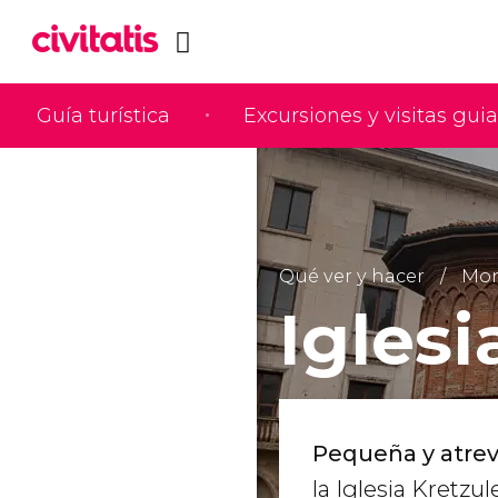
Guía turística
Excursiones y visitas gui
Qué ver y hacer
Mon
Iglesi
Pequeña y atrev
la Iglesia Kretzu