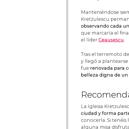
Manteniéndose siemp
Kretzulescu perma
observando cada uno
que marcaría el fina
el líder
Ceausescu
.
Tras el terremoto d
y llegó a plantears
fue
renovada para co
belleza digna de un
Recomend
La Iglesia Kretzules
ciudad
y forma parte
conocerla. Si tenéis 
alguna misa disfruta