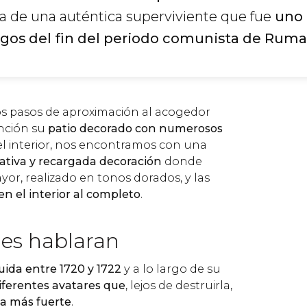
ata de una auténtica superviviente que fue
uno 
tigos del fin del periodo comunista de Rum
s pasos de aproximación al acogedor
nción su
patio decorado con numerosos
 el interior, nos encontramos con una
ativa y recargada decoración
donde
yor, realizado en tonos dorados, y las
n el interior al completo
.
des hablaran
uida entre 1720 y 1722
y a lo largo de su
iferentes avatares que
, lejos de destruirla,
la más fuerte
.