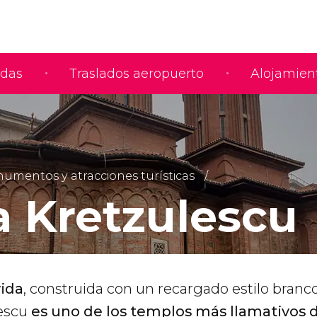
adas
Traslados aeropuerto
Alojamien
umentos y atracciones turísticas
a Kretzulescu
ida
, construida con un recargado estilo branc
lescu
es uno de los templos más llamativos 