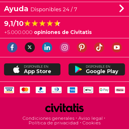
Ayuda
Disponibles 24 / 7
★★★★★
★★★★★
9,1/10
+
5.000.000
opiniones de Civitatis
DISPONIBLE EN
DISPONIBLE EN
App Store
Google Play
Condiciones generales
Aviso legal
Política de privacidad
Cookies